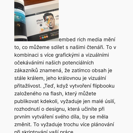
embed rich media mění
to, co můžeme sdílet s našimi čtenáři. To v
kombinaci s více grafickými a vizuálními
očekáváními našich potenciálních
zákazníků znamená, že zatímco obsah je
stále králem, jeho královnou je vizuální
přitažlivost. „Teď, když vytvoření flipbooku
založeného na flash, který můžete
publikovat kdekoli, vyžaduje jen malé úsilí,
rozhodnutí o designu, která učiníte při
prvním vytváření svého díla, by se měla
změnit. To vyžaduje trochu více plánování
při skriptování vaší práce.