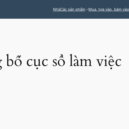
Nhà
Các sản phẩm
Mua, tựa vào, bám vào
 bố cục sổ làm việc