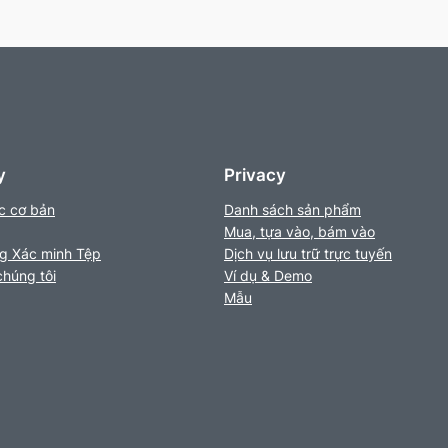
y
Privacy
c cơ bản
Danh sách sản phẩm
Mua, tựa vào, bám vào
ng Xác minh Tệp
Dịch vụ lưu trữ trực tuyến
chúng tôi
Ví dụ & Demo
Mẫu