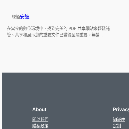
—
安迪
經過
在當今的數位環境中，找到完美的 PDF 共享網站來輕鬆託
管、共享和展示您的重要文件已變得至關重要。無論…
About
Privac
關於我們
知識庫
隱私政策
定制