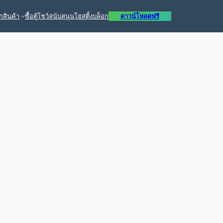
ก
สินค้า
ซื้อ
ตู้โชว์
สนับสนุน
โฮสติ้ง
บล็อก
ดาวน์โหลดฟรี