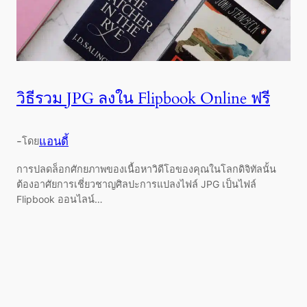
วิธีรวม JPG ลงใน Flipbook Online ฟรี
-
แอนดี้
โดย
การปลดล็อกศักยภาพของเนื้อหาวิดีโอของคุณในโลกดิจิทัลนั้น
ต้องอาศัยการเชี่ยวชาญศิลปะการแปลงไฟล์ JPG เป็นไฟล์
Flipbook ออนไลน์…