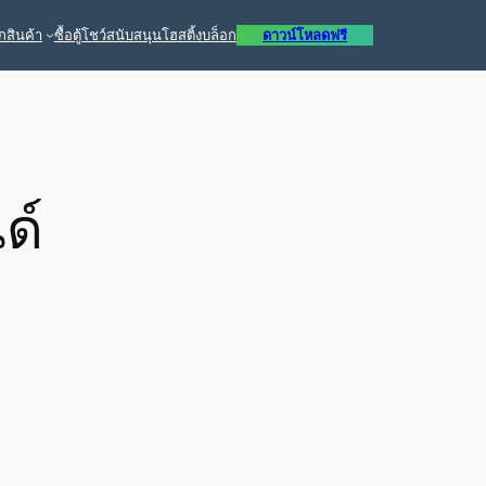
ก
สินค้า
ซื้อ
ตู้โชว์
สนับสนุน
โฮสติ้ง
บล็อก
ดาวน์โหลดฟรี
ด์