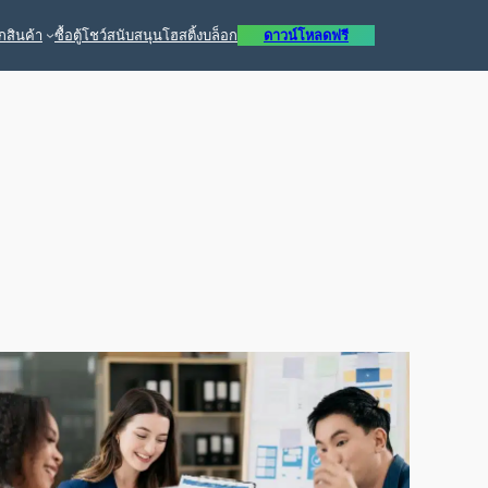
ก
สินค้า
ซื้อ
ตู้โชว์
สนับสนุน
โฮสติ้ง
บล็อก
ดาวน์โหลดฟรี