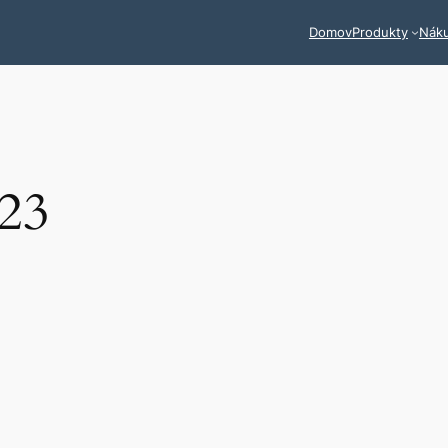
Domov
Produkty
Nák
023