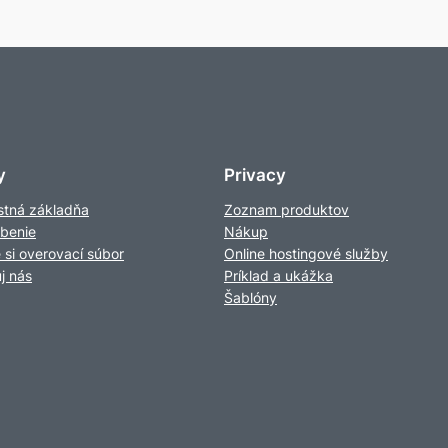
y
Privacy
tná základňa
Zoznam produktov
obenie
Nákup
e si overovací súbor
Online hostingové služby
j nás
Príklad a ukážka
Šablóny