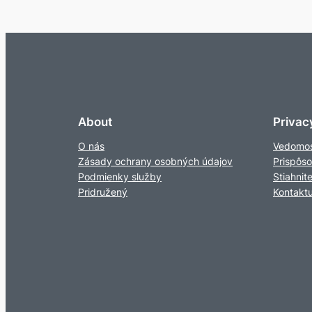
About
Privac
O nás
Vedomos
Zásady ochrany osobných údajov
Prispôs
Podmienky služby
Stiahnit
Pridružený
Kontaktu