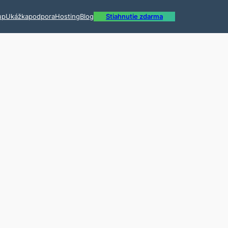
up
Ukážka
podpora
Hosting
Blog
Stiahnutie zdarma