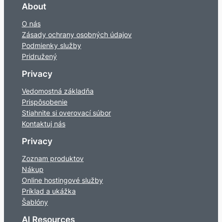
About
O nás
Zásady ochrany osobných údajov
Podmienky služby
Pridružený
Privacy
Vedomostná základňa
Prispôsobenie
Stiahnite si overovací súbor
Kontaktuj nás
Privacy
Zoznam produktov
Nákup
Online hostingové služby
Príklad a ukážka
Šablóny
AI Resources