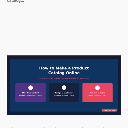
katalóg…