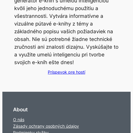
generátor e-kníh s umelou inteligenciou
kvôli jeho jednoduchému použitiu a
všestrannosti. Vytvára informatívne a
vizuálne pútavé e-knihy z témy a
základného popisu vašich požiadaviek na
obsah. Nie sú potrebné žiadne technické
zručnosti ani znalosti dizajnu. Vyskúšajte to
a využite umelú inteligenciu pri tvorbe
svojich e-kníh ešte dnes!
Príspevok pre hostí
About
O nás
Zásady ochrany osobných údajov
Podmienky služby