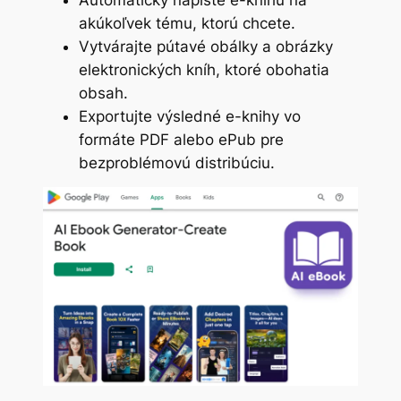
Automaticky napíšte e-knihu na
akúkoľvek tému, ktorú chcete.
Vytvárajte pútavé obálky a obrázky
elektronických kníh, ktoré obohatia
obsah.
Exportujte výsledné e-knihy vo
formáte PDF alebo ePub pre
bezproblémovú distribúciu.