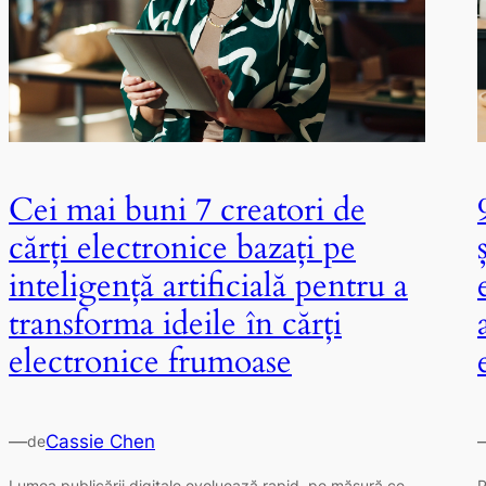
Cei mai buni 7 creatori de
cărți electronice bazați pe
inteligență artificială pentru a
transforma ideile în cărți
electronice frumoase
—
Cassie Chen
de
Lumea publicării digitale evoluează rapid, pe măsură ce
P