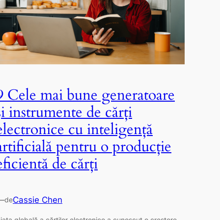
9 Cele mai bune generatoare
și instrumente de cărți
electronice cu inteligență
artificială pentru o producție
eficientă de cărți
—
Cassie Chen
de
iața globală a cărților electronice a cunoscut o creștere