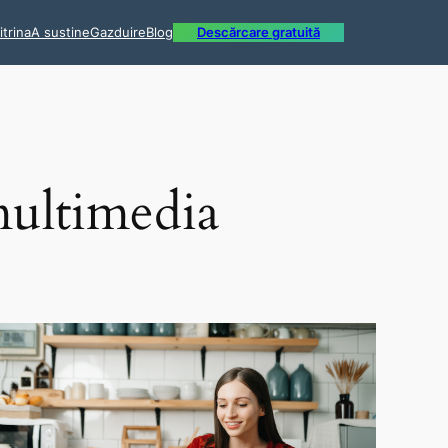
itrina
A sustine
Gazduire
Blog
Descărcare gratuită
multimedia