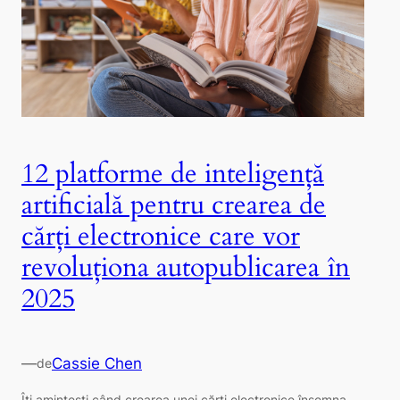
12 platforme de inteligență
artificială pentru crearea de
cărți electronice care vor
revoluționa autopublicarea în
2025
—
Cassie Chen
de
Îți amintești când crearea unei cărți electronice însemna