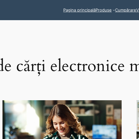
Pagina principală
Produse
Cumpărare
V
de cărți electronice 