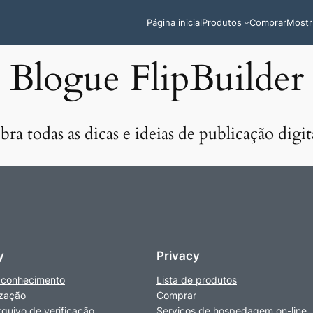
Página inicial
Produtos
Comprar
Mostr
Blogue FlipBuilder
ra todas as dicas e ideias de publicação digit
y
Privacy
 conhecimento
Lista de produtos
zação
Comprar
rquivo de verificação
Serviços de hospedagem on-line