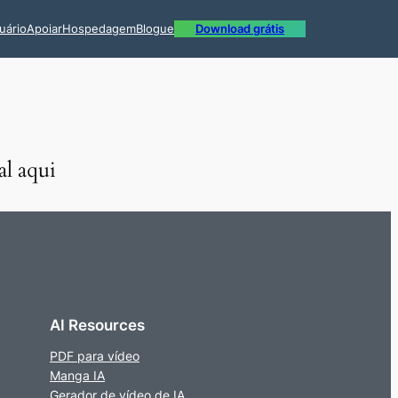
uário
Apoiar
Hospedagem
Blogue
Download grátis
al aqui
AI Resources
PDF para vídeo
Manga IA
Gerador de vídeo de IA