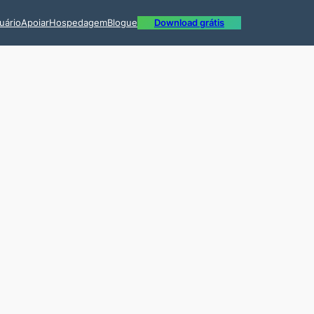
uário
Apoiar
Hospedagem
Blogue
Download grátis