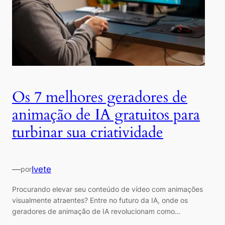
Os 7 melhores geradores de
animação de IA gratuitos para
turbinar sua criatividade
—
Ivete
por
Procurando elevar seu conteúdo de vídeo com animações
visualmente atraentes? Entre no futuro da IA, onde os
geradores de animação de IA revolucionam como…