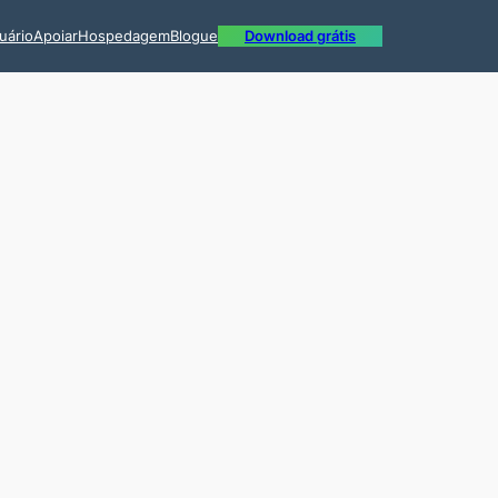
uário
Apoiar
Hospedagem
Blogue
Download grátis