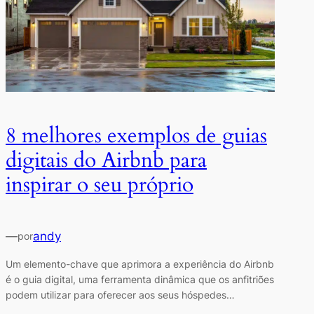
8 melhores exemplos de guias
digitais do Airbnb para
inspirar o seu próprio
—
andy
por
Um elemento-chave que aprimora a experiência do Airbnb
é o guia digital, uma ferramenta dinâmica que os anfitriões
podem utilizar para oferecer aos seus hóspedes…