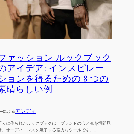
ファッション ルックブック
のアイデア: インスピレー
ションを得るための 8 つの
素晴らしい例
—
アンディ
による
巧みに作られたルックブックは、ブランドの心と魂を垣間見
せ、オーディエンスを魅了する強力なツールです。…