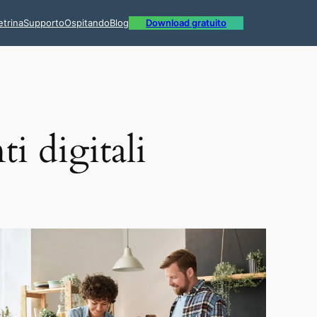
etrina
Supporto
Ospitando
Blog
Download gratuito
i digitali