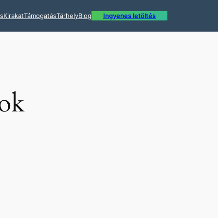
ás
Kirakat
Támogatás
Tárhely
Blog
Ingyenes letöltés
sok