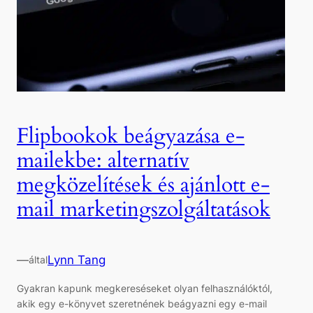
Flipbookok beágyazása e-
mailekbe: alternatív
megközelítések és ajánlott e-
mail marketingszolgáltatások
—
Lynn Tang
által
Gyakran kapunk megkereséseket olyan felhasználóktól,
akik egy e-könyvet szeretnének beágyazni egy e-mail