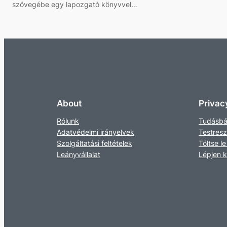
szövegébe egy lapozgató könyvvel…
About
Privac
Rólunk
Tudásbá
Adatvédelmi irányelvek
Testres
Szolgáltatási feltételek
Töltse le
Leányvállalat
Lépjen 