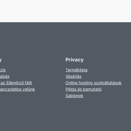
y
Privacy
zis
Terméklista
zabás
Vásárlás
 az Ellenőrző fájlt
Online hosting szolgáltatások
kapcsolatba velünk
Példa és bemutató
Sablonok