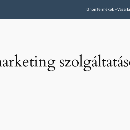
itthon
Termékek
Vásárl
arketing szolgáltatá