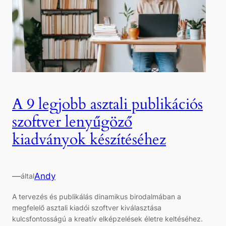
A 9 legjobb asztali publikációs
szoftver lenyűgöző
kiadványok készítéséhez
—
Andy
által
A tervezés és publikálás dinamikus birodalmában a
megfelelő asztali kiadói szoftver kiválasztása
kulcsfontosságú a kreatív elképzelések életre keltéséhez.