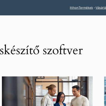
itthon
Termékek
Vásárl
készítő szoftver