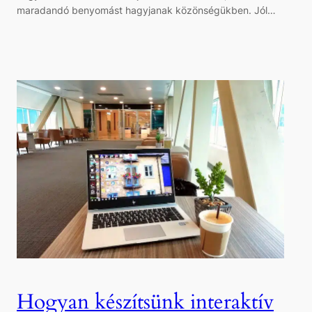
maradandó benyomást hagyjanak közönségükben. Jól…
Hogyan készítsünk interaktív