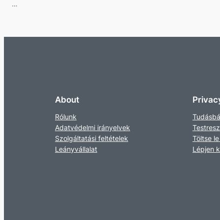
…
About
Privac
Rólunk
Tudásbá
Adatvédelmi irányelvek
Testres
Szolgáltatási feltételek
Töltse le
Leányvállalat
Lépjen 