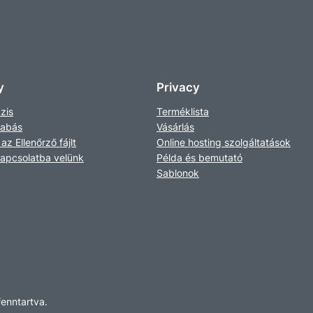
y
Privacy
zis
Terméklista
zabás
Vásárlás
 az Ellenőrző fájlt
Online hosting szolgáltatások
kapcsolatba velünk
Példa és bemutató
Sablonok
fenntartva.