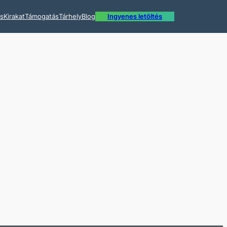
ás
Kirakat
Támogatás
Tárhely
Blog
Ingyenes letöltés