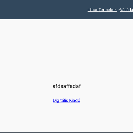
itthon
Termékek
Vásárl
afdsaffadaf
Digitális Kiadó