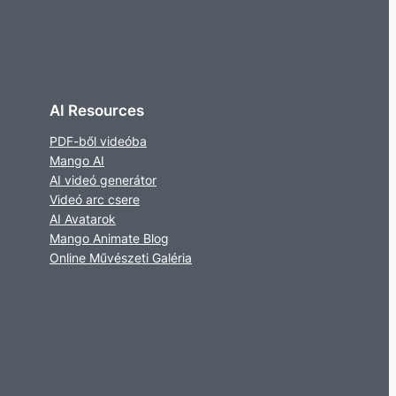
AI Resources
PDF-ből videóba
Mango AI
AI videó generátor
Videó arc csere
AI Avatarok
Mango Animate Blog
Online Művészeti Galéria