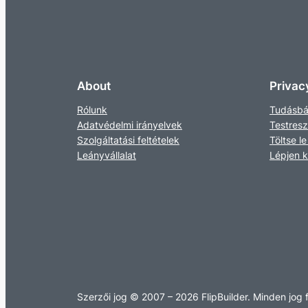
About
Privac
Rólunk
Tudásbá
Adatvédelmi irányelvek
Testres
Szolgáltatási feltételek
Töltse le
Leányvállalat
Lépjen 
Szerzői jog © 2007 – 2026 FlipBuilder. Minden jog 