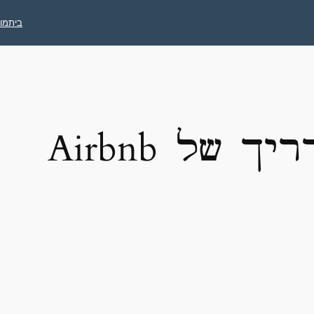
בית
מו
 של Airbnb