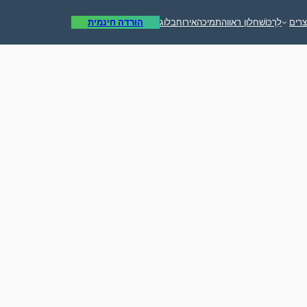
צרים
לִרְכּוֹשׁ
חלון ראווה
תמיכה
אירוח
בלוג
הורדה חינמית