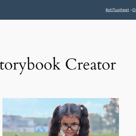
Koti
Tuotteet
O
torybook Creator