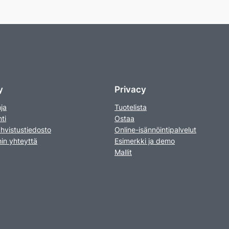
y
Privacy
ja
Tuotelista
ti
Ostaa
hvistustiedosto
Online-isännöintipalvelut
in yhteyttä
Esimerkki ja demo
Mallit