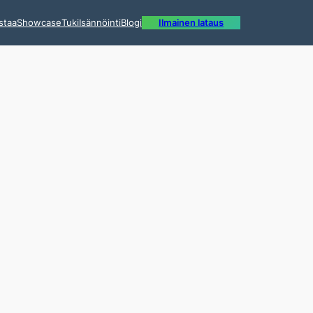
staa
Showcase
Tuki
Isännöinti
Blogi
Ilmainen lataus