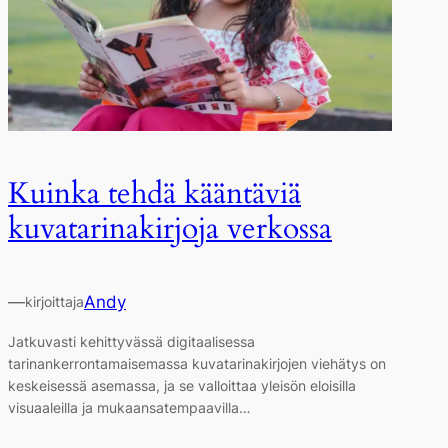
Kuinka tehdä kääntäviä
kuvatarinakirjoja verkossa
—
Andy
kirjoittaja
Jatkuvasti kehittyvässä digitaalisessa
tarinankerrontamaisemassa kuvatarinakirjojen viehätys on
keskeisessä asemassa, ja se valloittaa yleisön eloisilla
visuaaleilla ja mukaansatempaavilla…