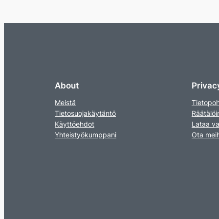
About
Privac
Meistä
Tietopoh
Tietosuojakäytäntö
Räätälöin
Käyttöehdot
Lataa va
Yhteistyökumppani
Ota meih