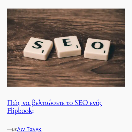
Πώς να βελτιώσετε το SEO ενός
Flipbook;
—
Λιν Τανγκ
με