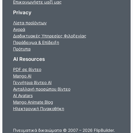
Επικοινωνήστε μαζί μας
Privacy
Λίστα προϊόντων
Αγορά
Διαδικτυακές Υπηρεσίες Φιλοξενίας
Παράδειγμα & Επίδειξη
Πρότυπα
AI Resources
PDF σε βίντεο
Mango AI
Γεννήτρια βίντεο AI
Ανταλλαγή προσώπου βίντεο
AI Avatars
Mango Animate Blog
Ηλεκτρονική Πινακοθήκη
Πνευματικά δικαιώματα © 2007 – 2026 FlipBuilder.