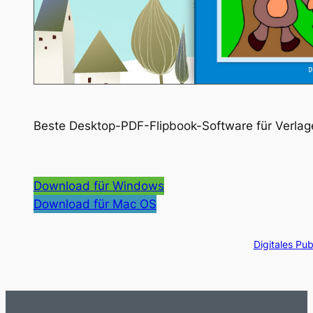
Beste Desktop-PDF-Flipbook-Software für Verlag
Download für Windows
Download für Mac OS
Digitales Pub