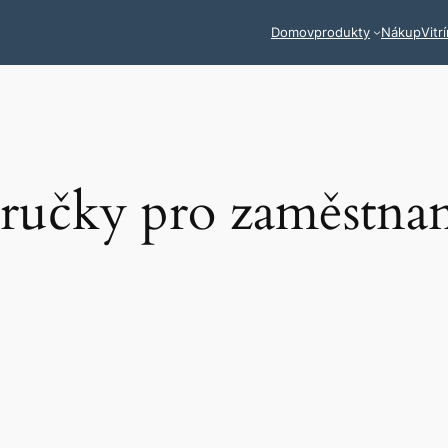
Domov
produkty
Nákup
Vitr
íručky pro zaměstna