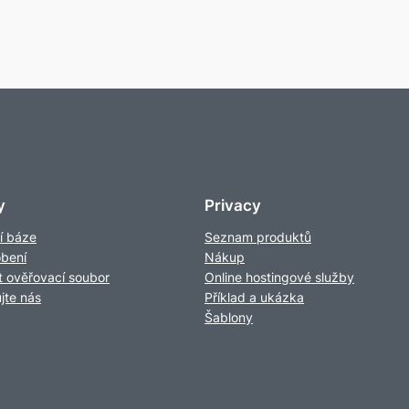
y
Privacy
í báze
Seznam produktů
obení
Nákup
t ověřovací soubor
Online hostingové služby
jte nás
Příklad a ukázka
Šablony