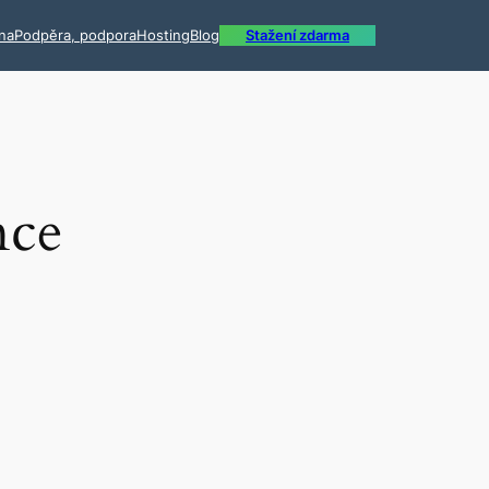
ína
Podpěra, podpora
Hosting
Blog
Stažení zdarma
nce