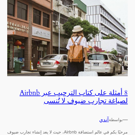
8 أمثلة على كتاب الترحيب عبر Airbnb
لصياغة تجارب ضيوف لا تُنسى
—
آندي
بواسطة
مرحبًا بكم في عالم استضافة Airbnb، حيث لا يعد إنشاء تجارب ضيوف